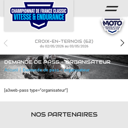
ACCUEIL
CHAMPIONNAT
ACTUS
CROIX-EN-TERNOIS (62)
CALENDRIER
du 02/05/2026 au 03/05/2026
RÉSULTATS
DEMANDE DE PASS – ORGANISATEUR
Accueil
Demande de pass – organisateur
PHOTOS / WEB TV
PARTENAIRES
[a3web-pass type=”organisateur”]
accéder à la billetterie
NOS PARTENAIRES