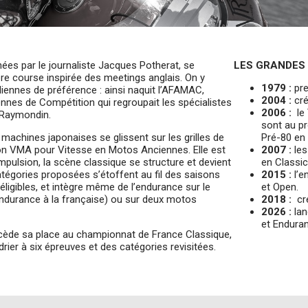
s par le journaliste Jacques Potherat, se
LES GRANDES
 course inspirée des meetings anglais. On y
1979 :
pre
aliennes de préférence : ainsi naquit l’AFAMAC,
2004 :
cré
nes de Compétition qui regroupait les spécialistes
2006 :
le 
 Raymondin.
sont au p
s machines japonaises se glissent sur les grilles de
Pré-80 en 
ion VMA pour Vitesse en Motos Anciennes. Elle est
2007 :
les
mpulsion, la scène classique se structure et devient
en Classic
égories proposées s’étoffent au fil des saisons
2015 :
l’e
éligibles, et intègre même de l’endurance sur le
et Open.
endurance à la française) ou sur deux motos
2018 :
cré
2026 :
lan
et Endura
cède sa place au championnat de France Classique,
ier à six épreuves et des catégories revisitées.