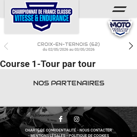
ACCUEIL
CHAMPIONNAT
ACTUS
CROIX-EN-TERNOIS (62)
CALENDRIER
du 02/05/2026 au 03/05/2026
Course 1-Tour par tour
RÉSULTATS
PHOTOS / WEB TV
NOS PARTENAIRES
PARTENAIRES
accéder à la billetterie
CHARTE DE CONFIDENTIALITÉ
NOUS CONTACTER
MENTIONS LÉGALES
POLITIQUE DE COOKIES