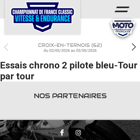
ACCUEIL
CHAMPIONNAT
ACTUS
CROIX-EN-TERNOIS (62)
CALENDRIER
du 02/05/2026 au 03/05/2026
Essais chrono 2 pilote bleu-Tour
RÉSULTATS
par tour
PHOTOS / WEB TV
PARTENAIRES
NOS PARTENAIRES
accéder à la billetterie