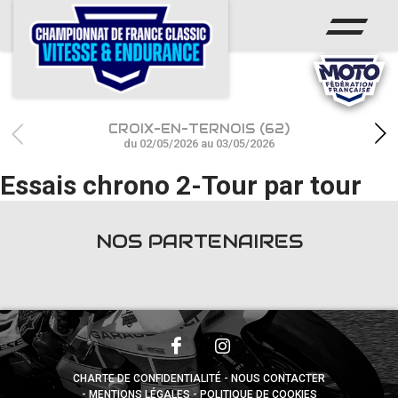
ACCUEIL
CHAMPIONNAT
ACTUS
CROIX-EN-TERNOIS (62)
CALENDRIER
du 02/05/2026 au 03/05/2026
Essais chrono 2-Tour par tour
RÉSULTATS
PHOTOS / WEB TV
NOS PARTENAIRES
PARTENAIRES
accéder à la billetterie
CHARTE DE CONFIDENTIALITÉ
NOUS CONTACTER
MENTIONS LÉGALES
POLITIQUE DE COOKIES