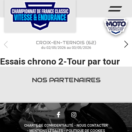
ACCUEIL
CHAMPIONNAT
ACTUS
CROIX-EN-TERNOIS (62)
CALENDRIER
du 02/05/2026 au 03/05/2026
Essais chrono 2-Tour par tour
RÉSULTATS
PHOTOS / WEB TV
NOS PARTENAIRES
PARTENAIRES
accéder à la billetterie
CHARTE DE CONFIDENTIALITÉ
NOUS CONTACTER
MENTIONS LÉGALES
POLITIQUE DE COOKIES