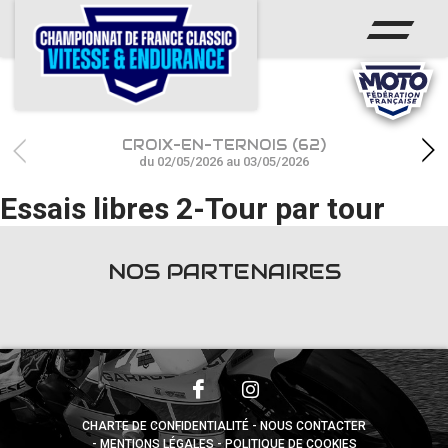
ACCUEIL
CHAMPIONNAT
ACTUS
CROIX-EN-TERNOIS (62)
CALENDRIER
du 02/05/2026 au 03/05/2026
Essais libres 2-Tour par tour
RÉSULTATS
PHOTOS / WEB TV
NOS PARTENAIRES
PARTENAIRES
accéder à la billetterie
CHARTE DE CONFIDENTIALITÉ
NOUS CONTACTER
MENTIONS LÉGALES
POLITIQUE DE COOKIES