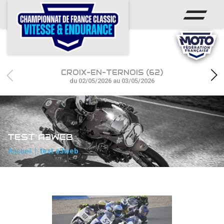
ACCUEIL
CHAMPIONNAT
ACTUS
CROIX-EN-TERNOIS (62)
CALENDRIER
du 02/05/2026 au 03/05/2026
RÉSULTATS
PHOTOS / WEB TV
TEST A3WEB
PARTENAIRES
Accueil
test a3web
accéder à la billetterie